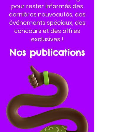
pour rester informés des
dernières nouveautés, des
événements spéciaux, des
concours et des offres
exclusives !
Nos publications