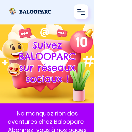
BALOOPARC
Suivez
BALOOPARC
sur réseaux
sociaux !
Ne manquez rien des
aventures chez Balooparc !
Abonnez-vous à nos pages